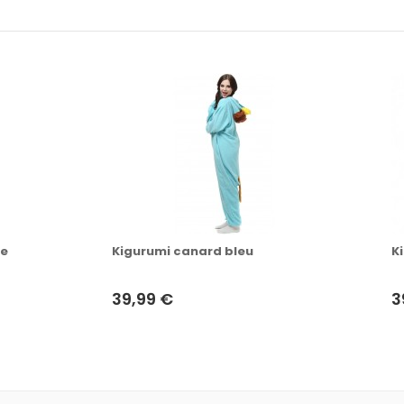
ée
Kigurumi canard bleu
K
39,99 €
3