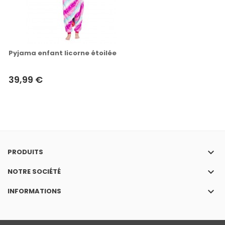
Pyjama enfant licorne étoilée
39,99 €
keyboard_arrow_down
PRODUITS
keyboard_arrow_down
NOTRE SOCIÉTÉ
keyboard_arrow_down
INFORMATIONS