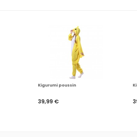
Kigurumi poussin
K
39,99 €
3