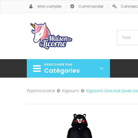
Mon compte
Commander
Connexi
PARCOURIR PAR
Catégories
Pyjama licorne
Kigurumi
Kigurumi Ours noir joues r