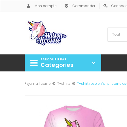
Mon compte
Commander
Connexi
PARCOURIR PAR
Catégories
Pyjama licorne
T-shirts
T-shirt rose enfant licorne a