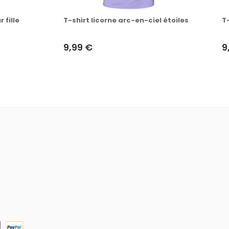
 fille
T-shirt licorne arc-en-ciel étoiles
T
9,99 €
9