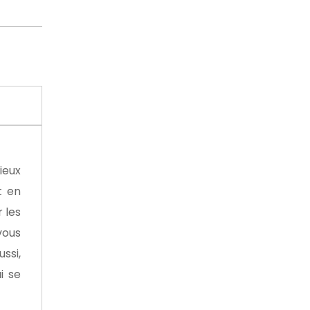
ieux
t en
 les
vous
ssi,
i se