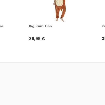
re
Kigurumi Lion
K
39,99 €
3