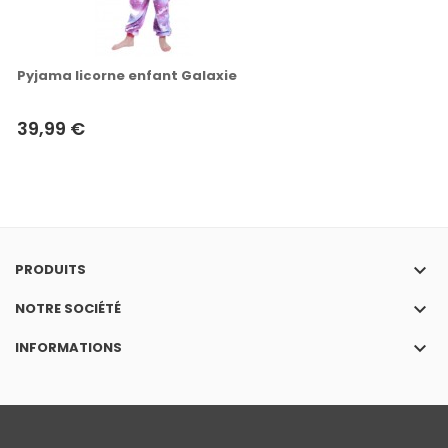
Pyjama licorne enfant Galaxie
39,99 €
keyboard_arrow_down
PRODUITS
keyboard_arrow_down
NOTRE SOCIÉTÉ
keyboard_arrow_down
INFORMATIONS